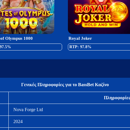
 of Olympus 1000
Royal Joker
97.5%
RTP: 97.8%
Γενικές Πληροφορίες για το BassBet Καζίνο
Πληροφορίε
Nova Forge Ltd
2024