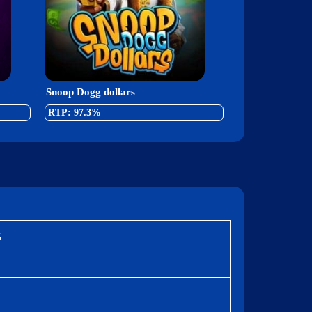
Snoop Dogg dollars
RTP: 97.3%
ς