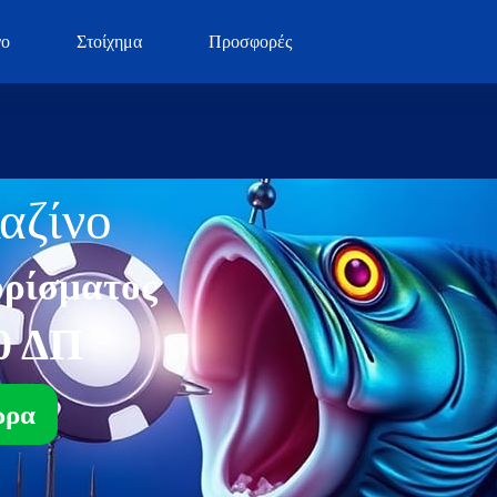
νο
Στοίχημα
Προσφορές
αζίνο
ρίσματος
0 ΔΠ
ώρα