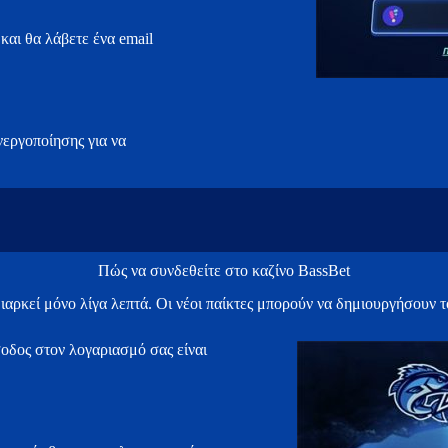
και θα λάβετε ένα email
νεργοποίησης για να
Πώς να συνδεθείτε στο καζίνο BassBet
διαρκεί μόνο λίγα λεπτά. Οι νέοι παίκτες μπορούν να δημιουργήσουν 
οδος στον λογαριασμό σας είναι