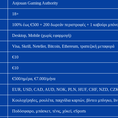
Anjouan Gaming Authority
18+
100% έως €500 + 200 δωρεάν περιστροφές + 1 καβούρι μπόν
Desktop, Mobile (χωρίς εφαρμογή)
Visa, Skrill, Neteller, Bitcoin, Ethereum, τραπεζική μεταφορά
€10
€10
€500/ημέρα, €7.000/μήνα
EUR, USD, CAD, AUD, NOK, PLN, HUF, CHF, NZD, CZ
Κουλοχέρηδες, ρουλέτα, παιχνίδια καρτών, βίντεο μπίνγκο, liv
Ποδόσφαιρο, μπάσκετ, τένις, χόκεϊ, eSports